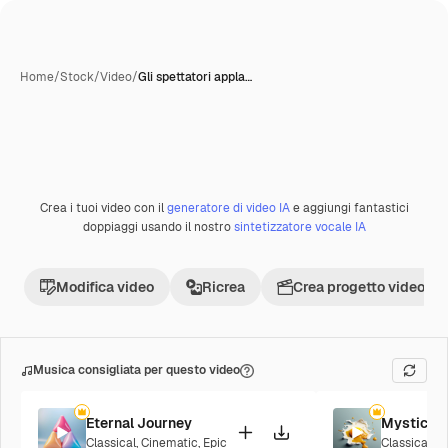
Home
/
Stock
/
Video
/
Gli spettatori appla…
Crea i tuoi video con il
generatore di video IA
e aggiungi fantastici
Premium
doppiaggi usando il nostro
sintetizzatore vocale IA
Modifica video
Ricrea
Crea progetto video
Musica consigliata per questo video
Eternal Journey
Mystic R
Classical
,
Cinematic
,
Epic
Classical
,
C