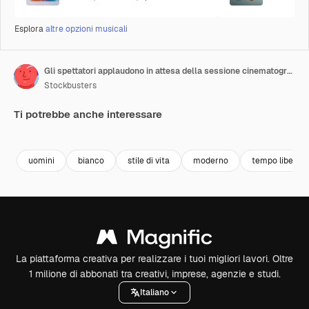
Esplora
altre opzioni musicali
Gli spettatori applaudono in attesa della sessione cinematografica davanti allo schermo bianco
Stockbusters
Ti potrebbe anche interessare
Premium
Premium
Premium
Premium
uomini
bianco
stile di vita
moderno
tempo libero
La piattaforma creativa per realizzare i tuoi migliori lavori. Oltre
1 milione di abbonati tra creativi, imprese, agenzie e studi.
Italiano