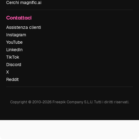
Cerchi magnific.ai
Contattaci
Assistenza clienti
Instagram
YouTube
LinkedIn
TikTok
Discord
X
Reddit
Copyright © 2010-
2026
Freepik Company S.L.U.
Tutti i diritti riservati
.