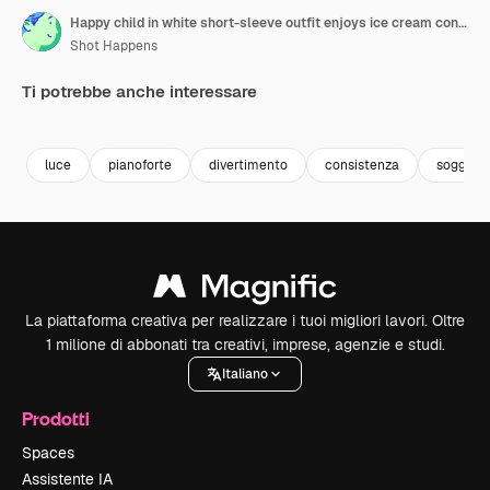
Happy child in white short-sleeve outfit enjoys ice cream cone while casually practicing on electronic piano, sitting in front of patterned gray wall in relaxed indoor environment
Shot Happens
Ti potrebbe anche interessare
Premium
Premium
Premium
Premium
luce
pianoforte
divertimento
consistenza
soggior
La piattaforma creativa per realizzare i tuoi migliori lavori. Oltre
1 milione di abbonati tra creativi, imprese, agenzie e studi.
Italiano
Prodotti
Spaces
Assistente IA