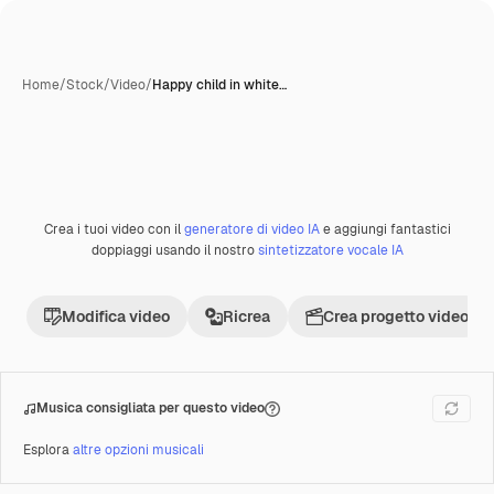
Home
/
Stock
/
Video
/
Happy child in white…
Crea i tuoi video con il
generatore di video IA
e aggiungi fantastici
Premium
doppiaggi usando il nostro
sintetizzatore vocale IA
Modifica video
Ricrea
Crea progetto video
Musica consigliata per questo video
Esplora
altre opzioni musicali