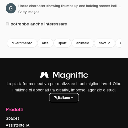
Horse character showing thumbs up and holding soccer ball. Frame by frame animation. Alpha channel
Getty Images
Ti potrebbe anche interessare
Premium
Premium
Premium
Premium
divertimento
arte
sport
animale
cavallo
oriz
La piattaforma creativa per realizzare i tuoi migliori lavori. Oltre
1 milione di abbonati tra creativi, imprese, agenzie e studi.
Italiano
Prodotti
Spaces
Assistente IA