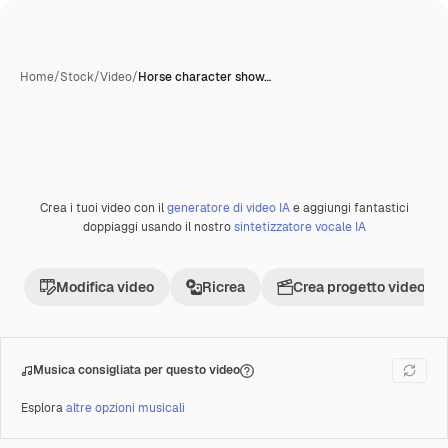
Home
/
Stock
/
Video
/
Horse character show…
Crea i tuoi video con il
generatore di video IA
e aggiungi fantastici
Premium
doppiaggi usando il nostro
sintetizzatore vocale IA
Modifica video
Ricrea
Crea progetto video
Musica consigliata per questo video
Esplora
altre opzioni musicali