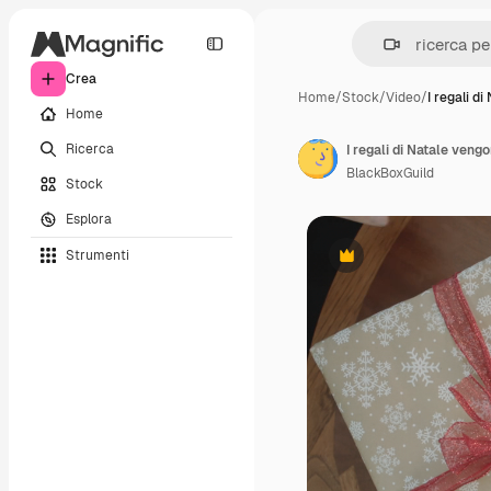
Crea
Home
/
Stock
/
Video
/
I regali di
Home
Ricerca
I regali di Natale veng
BlackBoxGuild
Stock
Esplora
Strumenti
Premium