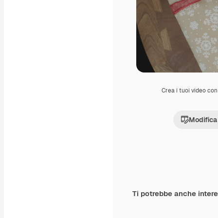
Crea i tuoi video con 
Modifica
Ti potrebbe anche inter
Premium
Premium