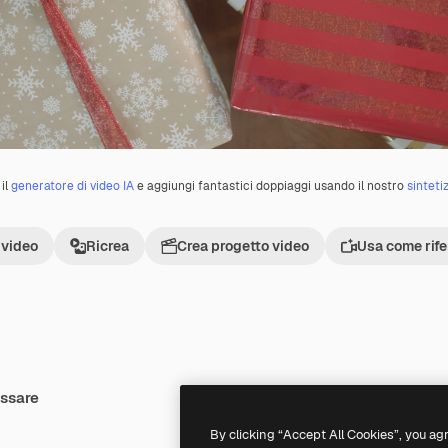
il
generatore di video IA
e aggiungi fantastici doppiaggi usando il nostro
sinteti
 video
Ricrea
Crea progetto video
Usa come rif
essare
Premium
Premium
By clicking “Accept All Cookies”, you ag