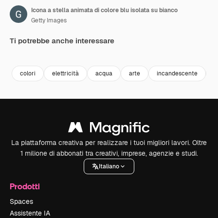
Icona a stella animata di colore blu isolata su bianco
Getty Images
Ti potrebbe anche interessare
Premium
Premium
Premium
Premium
Generato da
colori
elettricità
acqua
arte
incandescente
e
La piattaforma creativa per realizzare i tuoi migliori lavori. Oltre
1 milione di abbonati tra creativi, imprese, agenzie e studi.
Italiano
Prodotti
Spaces
Assistente IA