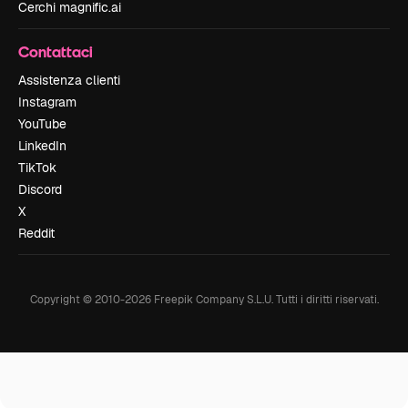
Cerchi magnific.ai
Contattaci
Assistenza clienti
Instagram
YouTube
LinkedIn
TikTok
Discord
X
Reddit
Copyright © 2010-
2026
Freepik Company S.L.U.
Tutti i diritti riservati
.