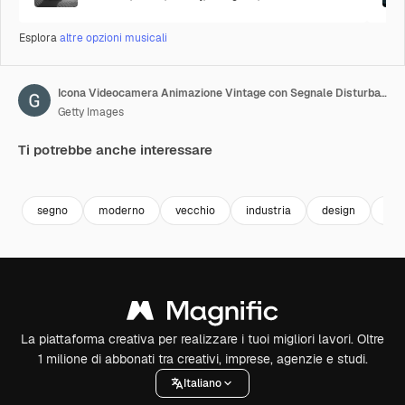
Esplora
altre opzioni musicali
Icona Videocamera Animazione Vintage con Segnale Disturbato
Getty Images
Ti potrebbe anche interessare
Premium
Premium
Premium
Premium
segno
moderno
vecchio
industria
design
tec
La piattaforma creativa per realizzare i tuoi migliori lavori. Oltre
1 milione di abbonati tra creativi, imprese, agenzie e studi.
Italiano