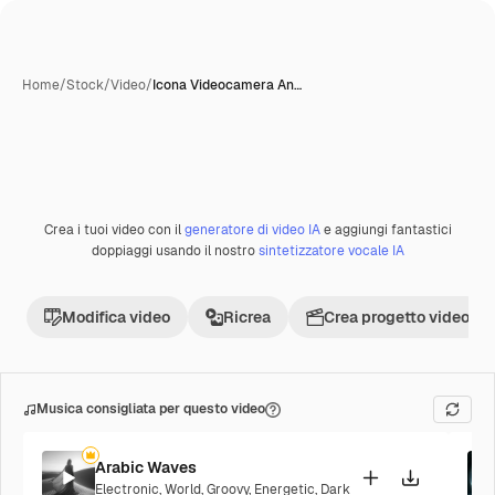
Home
/
Stock
/
Video
/
Icona Videocamera An…
Crea i tuoi video con il
generatore di video IA
e aggiungi fantastici
Premium
doppiaggi usando il nostro
sintetizzatore vocale IA
Modifica video
Ricrea
Crea progetto video
Musica consigliata per questo video
Arabic Waves
Electronic
,
World
,
Groovy
,
Energetic
,
Dark