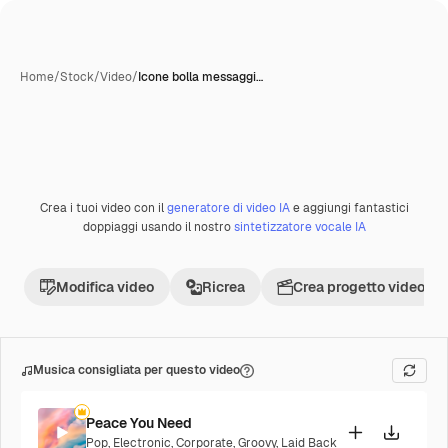
Home
/
Stock
/
Video
/
Icone bolla messaggi…
Creata con IA
Crea i tuoi video con il
generatore di video IA
e aggiungi fantastici
Premium
doppiaggi usando il nostro
sintetizzatore vocale IA
Modifica video
Ricrea
Crea progetto video
Musica consigliata per questo video
Peace You Need
Pop
,
Electronic
,
Corporate
,
Groovy
,
Laid Back