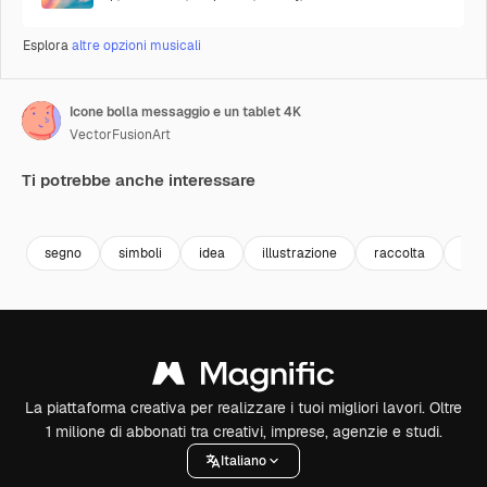
Esplora
altre opzioni musicali
Icone bolla messaggio e un tablet 4K
VectorFusionArt
Ti potrebbe anche interessare
Premium
Premium
Generato dall'IA
Premium
Premium
segno
simboli
idea
illustrazione
raccolta
mes
La piattaforma creativa per realizzare i tuoi migliori lavori. Oltre
1 milione di abbonati tra creativi, imprese, agenzie e studi.
Italiano