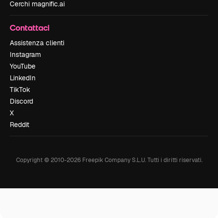
Cerchi magnific.ai
Contattaci
Assistenza clienti
Instagram
YouTube
LinkedIn
TikTok
Discord
X
Reddit
Copyright © 2010-
2026
Freepik Company S.L.U.
Tutti i diritti riservati
.