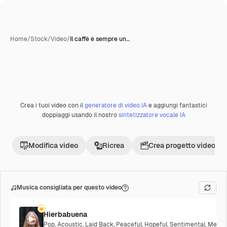
Home
/
Stock
/
Video
/
Il caffè è sempre un…
Crea i tuoi video con il
generatore di video IA
e aggiungi fantastici
Premium
doppiaggi usando il nostro
sintetizzatore vocale IA
Modifica video
Ricrea
Crea progetto video
Musica consigliata per questo video
Hierbabuena
Pop
,
Acoustic
,
Laid Back
,
Peaceful
,
Hopeful
,
Sentimental
,
Melanc