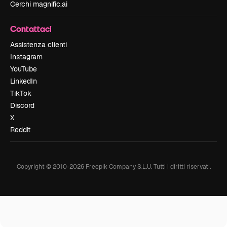
Cerchi magnific.ai
Contattaci
Assistenza clienti
Instagram
YouTube
LinkedIn
TikTok
Discord
X
Reddit
Copyright © 2010-
2026
Freepik Company S.L.U.
Tutti i diritti riservati
.