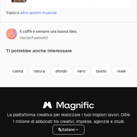
Esplora
altre opzioni musicali
Il caffè è sempre una buona idea.
VectorFusionArt
Ti potrebbe anche interessare
Premium
Premium
Generato dall'IA
Premium
Premium
calma
natura
sfondo
nero
tavolo
reale
La piattaforma creativa per realizzare i tuoi migliori lavori. Oltre
1 milione di abbonati tra creativi, imprese, agenzie e studi.
Italiano