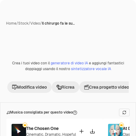
Home
/
Stock
/
Video
/
Il chirurgo fa le su…
Crea i tuoi video con il
generatore di video IA
e aggiungi fantastici
Premium
doppiaggi usando il nostro
sintetizzatore vocale IA
Modifica video
Ricrea
Crea progetto video
Musica consigliata per questo video
The Chosen One
At Da
Cinematic
,
Dramatic
,
Hopeful
Classic