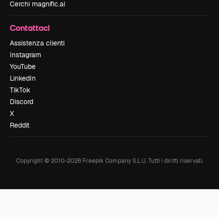
Cerchi magnific.ai
Contattaci
Assistenza clienti
Instagram
YouTube
LinkedIn
TikTok
Discord
X
Reddit
Copyright © 2010-
2026
Freepik Company S.L.U.
Tutti i diritti riservati
.