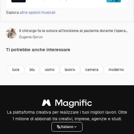
Esplora
altre opzioni musicali
Il chirurgo fa le suture all'incisione al paziente durante l'operazione.
Eugene Gorun
Ti potrebbe anche interessare
Premium
Premium
Premium
Premium
luce
blu
uomo
lavoro
camera
moderno
La piattaforma creativa per realizzare i tuoi migliori lavori. Oltre
1 milione di abbonati tra creativi, imprese, agenzie e studi.
Italiano