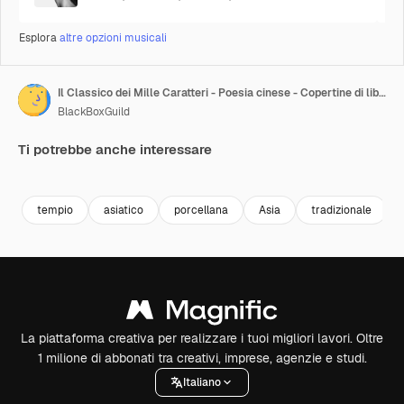
Esplora
altre opzioni musicali
Il Classico dei Mille Caratteri - Poesia cinese - Copertine di libri per la pratica del cinese basata sul Testo dei Mille Caratteri.
BlackBoxGuild
Ti potrebbe anche interessare
Premium
Premium
Premium
Premium
tempio
asiatico
porcellana
Asia
tradizionale
La piattaforma creativa per realizzare i tuoi migliori lavori. Oltre
1 milione di abbonati tra creativi, imprese, agenzie e studi.
Italiano