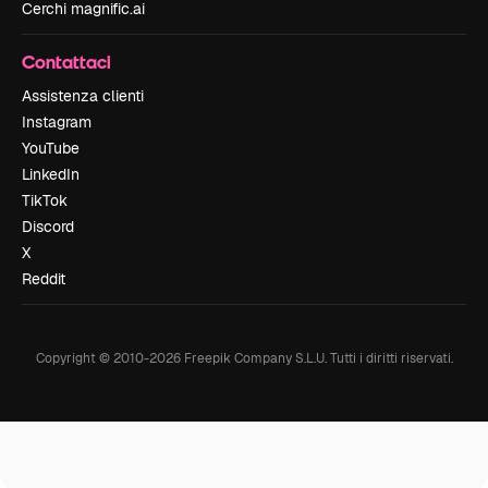
Cerchi magnific.ai
Contattaci
Assistenza clienti
Instagram
YouTube
LinkedIn
TikTok
Discord
X
Reddit
Copyright © 2010-
2026
Freepik Company S.L.U.
Tutti i diritti riservati
.