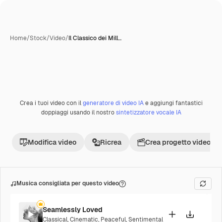
Home
/
Stock
/
Video
/
Il Classico dei Mill…
Crea i tuoi video con il
generatore di video IA
e aggiungi fantastici
Premium
doppiaggi usando il nostro
sintetizzatore vocale IA
Modifica video
Ricrea
Crea progetto video
Musica consigliata per questo video
Seamlessly Loved
Classical
,
Cinematic
,
Peaceful
,
Sentimental