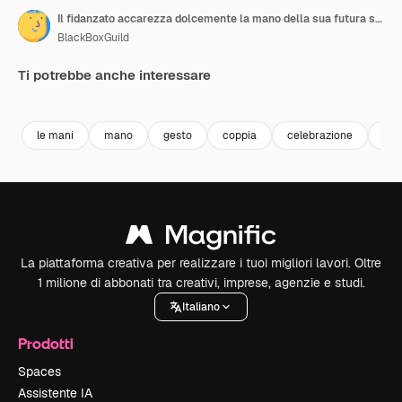
Il fidanzato accarezza dolcemente la mano della sua futura sposa, mettendo in mostra l'anello di fidanzamento in un gesto intimo e amorevole di impegno.
BlackBoxGuild
Ti potrebbe anche interessare
Premium
Premium
Generato dall'IA
Premium
Premium
le mani
mano
gesto
coppia
celebrazione
pro
La piattaforma creativa per realizzare i tuoi migliori lavori. Oltre
1 milione di abbonati tra creativi, imprese, agenzie e studi.
Italiano
Prodotti
Spaces
Assistente IA