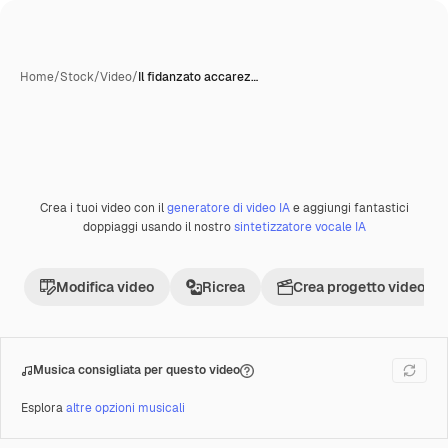
Home
/
Stock
/
Video
/
Il fidanzato accarez…
Crea i tuoi video con il
generatore di video IA
e aggiungi fantastici
Premium
doppiaggi usando il nostro
sintetizzatore vocale IA
Modifica video
Ricrea
Crea progetto video
Musica consigliata per questo video
Esplora
altre opzioni musicali