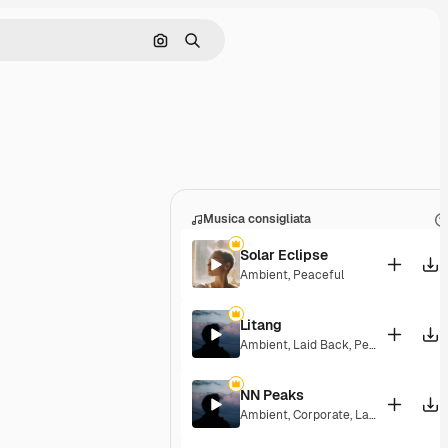
Cerca per immagine
Ricerca
Musica consigliata
Solar Eclipse
Ambient
,
Peaceful
Litang
Ambient
,
Laid Back
,
Peaceful
,
Hopef
NN Peaks
Ambient
,
Corporate
,
Laid Back
,
Peace