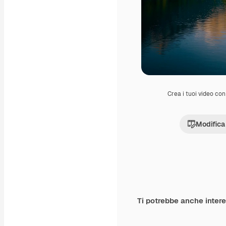
Crea i tuoi video con 
Modifica
Ti potrebbe anche inter
Premium
Premium
Generato dall'IA