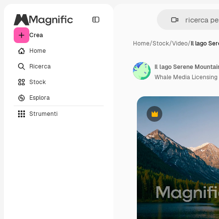
Crea
Home
/
Stock
/
Video
/
Il lago S
Home
Ricerca
Il lago Serene Mountai
Whale Media Licensing
Stock
Esplora
Strumenti
Premium