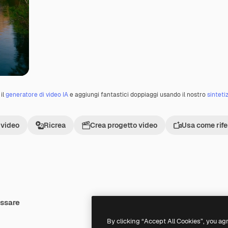
il
generatore di video IA
e aggiungi fantastici doppiaggi usando il nostro
sinteti
 video
Ricrea
Crea progetto video
Usa come rif
essare
Premium
Premium
Generato dall'IA
By clicking “Accept All Cookies”, you ag