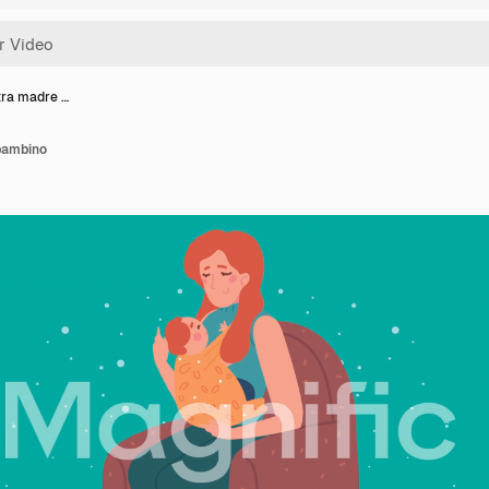
tra madre …
 bambino