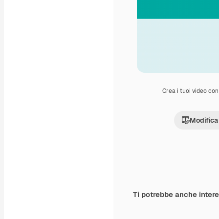
Crea i tuoi video con 
Modifica
Ti potrebbe anche inter
Premium
Premium