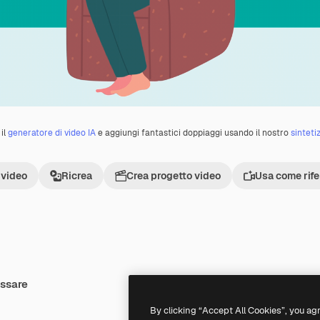
il
generatore di video IA
e aggiungi fantastici doppiaggi usando il nostro
sinteti
 video
Ricrea
Crea progetto video
Usa come rif
essare
Premium
Premium
By clicking “Accept All Cookies”, you ag