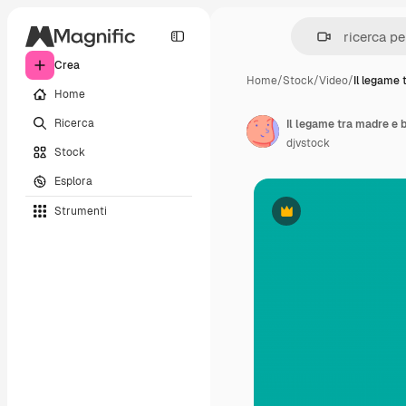
Crea
Home
/
Stock
/
Video
/
Il legame 
Home
Ricerca
Il legame tra madre e
djvstock
Stock
Esplora
Strumenti
Premium