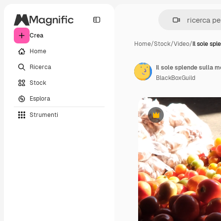
Crea
Home
/
Stock
/
Video
/
Il sole spl
Home
Ricerca
BlackBoxGuild
Stock
Esplora
Strumenti
Premium