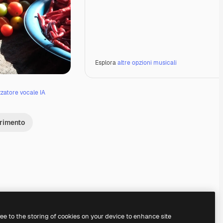
Esplora
altre opzioni musicali
zzatore vocale IA
erimento
Premium
Premium
Premium
Premium
ree to the storing of cookies on your device to enhance site