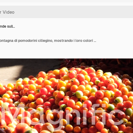
ende sull…
Il sole splende sulla montagna di pomodorini ciliegino, mostrando i loro colori vivaci