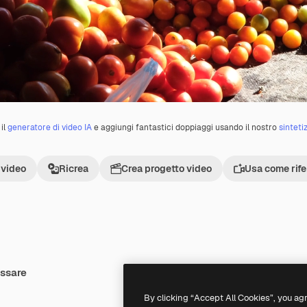
il
generatore di video IA
e aggiungi fantastici doppiaggi usando il nostro
sinteti
 video
Ricrea
Crea progetto video
Usa come rif
essare
Premium
Premium
By clicking “Accept All Cookies”, you ag