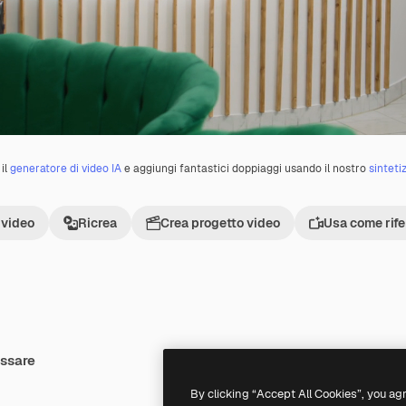
il
generatore di video IA
e aggiungi fantastici doppiaggi usando il nostro
sinteti
 video
Ricrea
Crea progetto video
Usa come rif
essare
Premium
Premium
By clicking “Accept All Cookies”, you ag