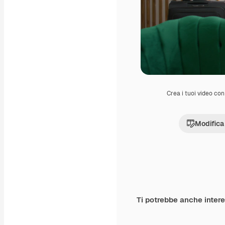
Crea i tuoi video con 
Modifica
Ti potrebbe anche inter
Premium
Premium