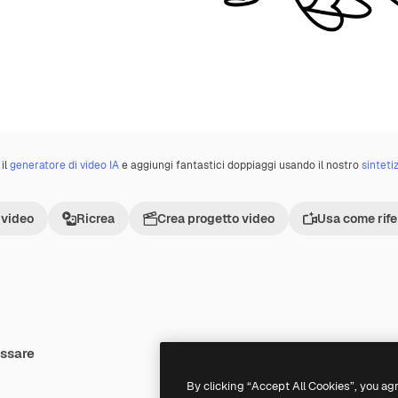
il
generatore di video IA
e aggiungi fantastici doppiaggi usando il nostro
sinteti
 video
Ricrea
Crea progetto video
Usa come rif
essare
Premium
Premium
By clicking “Accept All Cookies”, you ag