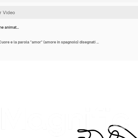
one animat…
Illustrazione animata. Cuore e la parola "amor" (amore in spagnolo) disegnati con una linea continua a forma di freccia. Stile minimalista disegnato a mano. Video 4K.