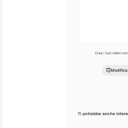
Crea i tuoi video con 
Modifica
Ti potrebbe anche inter
Premium
Premium