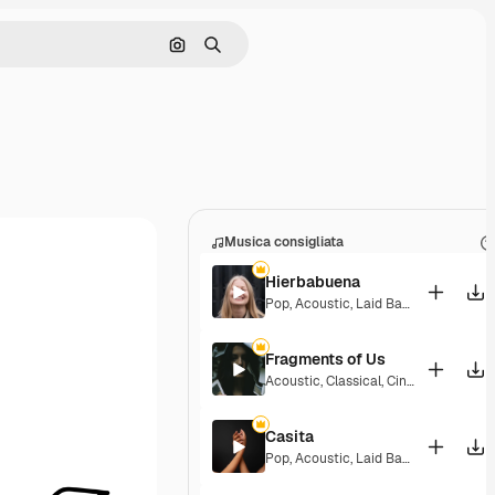
Cerca per immagine
Ricerca
Musica consigliata
Hierbabuena
Pop
,
Acoustic
,
Laid Back
,
Peaceful
,
H
Fragments of Us
Acoustic
,
Classical
,
Cinematic
,
Drama
Casita
Pop
,
Acoustic
,
Laid Back
,
Peaceful
,
H