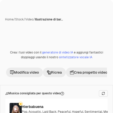
Home
/
Stock
/
Video
/
Illustrazione di bar…
Crea i tuoi video con il
generatore di video IA
e aggiungi fantastici
Premium
doppiaggi usando il nostro
sintetizzatore vocale IA
Modifica video
Ricrea
Crea progetto video
Musica consigliata per questo video
Hierbabuena
Pop
,
Acoustic
,
Laid Back
,
Peaceful
,
Hopeful
,
Sentimental
,
Melanc