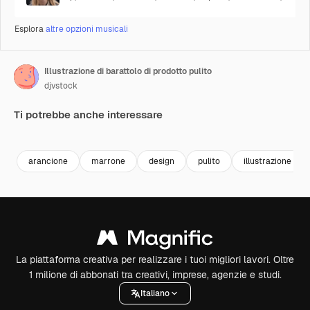
Esplora
altre opzioni musicali
Illustrazione di barattolo di prodotto pulito
djvstock
Ti potrebbe anche interessare
Premium
Premium
Premium
Premium
arancione
marrone
design
pulito
illustrazione
La piattaforma creativa per realizzare i tuoi migliori lavori. Oltre
1 milione di abbonati tra creativi, imprese, agenzie e studi.
Italiano