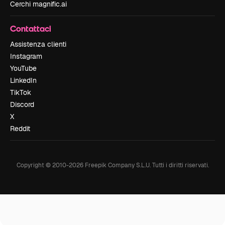
Cerchi magnific.ai
Contattaci
Assistenza clienti
Instagram
YouTube
LinkedIn
TikTok
Discord
X
Reddit
Copyright © 2010-
2026
Freepik Company S.L.U.
Tutti i diritti riservati
.