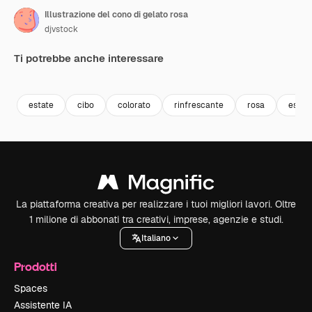
Illustrazione del cono di gelato rosa
djvstock
Ti potrebbe anche interessare
Premium
Premium
Premium
Premium
estate
cibo
colorato
rinfrescante
rosa
estat
La piattaforma creativa per realizzare i tuoi migliori lavori. Oltre
1 milione di abbonati tra creativi, imprese, agenzie e studi.
Italiano
Prodotti
Spaces
Assistente IA