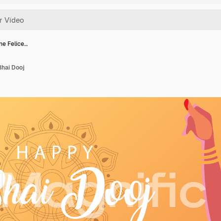
one Felice…
 Bhai Dooj