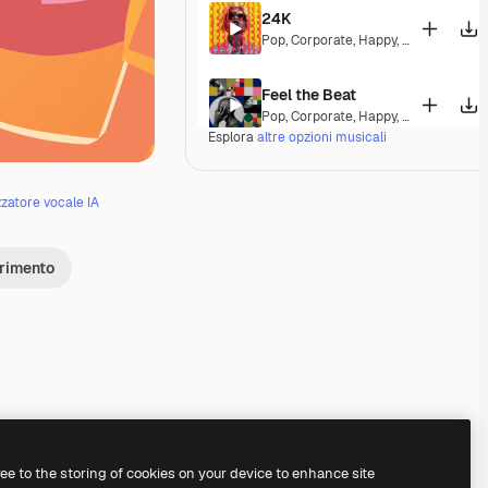
24K
Pop
,
Corporate
,
Happy
,
Energetic
,
Pla
Feel the Beat
Pop
,
Corporate
,
Happy
,
Groovy
,
Energ
Esplora
altre opzioni musicali
A Special Morning
Pop
,
Corporate
,
Happy
,
Laid Back
,
Pe
zzatore vocale IA
Dominion
erimento
Pop
,
Electronic
,
Corporate
,
Happy
,
Gr
Fine Day Anthem
Pop
,
Corporate
,
Happy
,
Groovy
,
Peace
A Different Life
Pop
,
Corporate
,
Happy
,
Groovy
,
Energ
Premium
Premium
Premium
Premium
ree to the storing of cookies on your device to enhance site