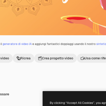
il
generatore di video IA
e aggiungi fantastici doppiaggi usando il nostro
sinteti
 video
Ricrea
Crea progetto video
Usa come rif
essare
Premium
Premium
By clicking “Accept All Cookies”, you ag