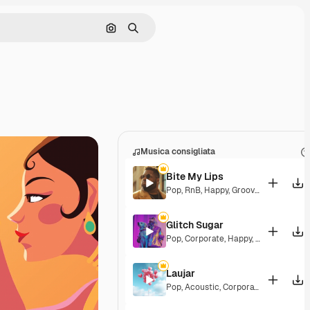
Cerca per immagine
Ricerca
Musica consigliata
Bite My Lips
Pop
,
RnB
,
Happy
,
Groovy
,
Soulful
,
Upb
Glitch Sugar
Pop
,
Corporate
,
Happy
,
Groovy
,
Upbea
Laujar
Pop
,
Acoustic
,
Corporate
,
Happy
,
Hop