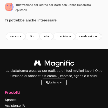
Illustrazione del Giorno dei Morti con Donna Scheletro
djvstock
Ti potrebbe anche interessare
Premium
Premium
Premium
Premium
vacanza
Fiori
arte
tradizione
celebrazione
d
La piattaforma creativa per realizzare i tuoi migliori lavori. Oltre
1 milione di abbonati tra creativi, imprese, agenzie e studi.
Italiano
Prodotti
Spaces
Assistente IA