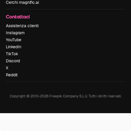
Cerchi magnific.ai
Contattaci
Assistenza clienti
Instagram
YouTube
LinkedIn
TikTok
Discord
X
Reddit
Copyright © 2010-
2026
Freepik Company S.L.U.
Tutti i diritti riservati
.