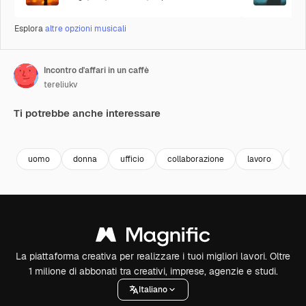
Esplora
altre opzioni musicali
Incontro d'affari in un caffè
tereliukv
Ti potrebbe anche interessare
Premium
Premium
Premium
Premium
uomo
donna
ufficio
collaborazione
lavoro
ri
La piattaforma creativa per realizzare i tuoi migliori lavori. Oltre
1 milione di abbonati tra creativi, imprese, agenzie e studi.
Italiano