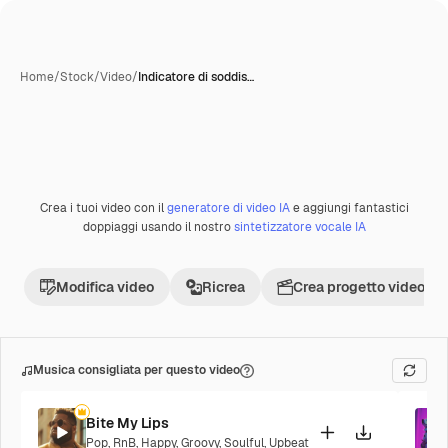
Home
/
Stock
/
Video
/
Indicatore di soddis…
Crea i tuoi video con il
generatore di video IA
e aggiungi fantastici
Premium
doppiaggi usando il nostro
sintetizzatore vocale IA
Modifica video
Ricrea
Crea progetto video
Musica consigliata per questo video
Bite My Lips
Pop
,
RnB
,
Happy
,
Groovy
,
Soulful
,
Upbeat