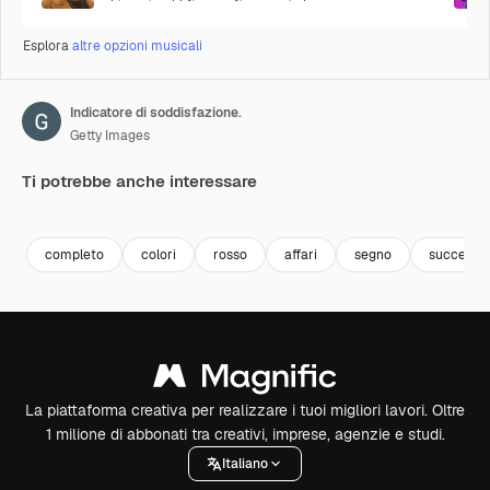
Esplora
altre opzioni musicali
Indicatore di soddisfazione.
Getty Images
Ti potrebbe anche interessare
Premium
Premium
Premium
Premium
completo
colori
rosso
affari
segno
successo
La piattaforma creativa per realizzare i tuoi migliori lavori. Oltre
1 milione di abbonati tra creativi, imprese, agenzie e studi.
Italiano