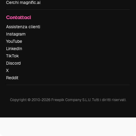
Cerchi magnific.ai
Contattaci
Assistenza clienti
Instagram
YouTube
LinkedIn
TikTok
Discord
X
Reddit
Copyright © 2010-
2026
Freepik Company S.L.U.
Tutti i diritti riservati
.