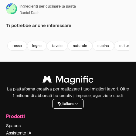
Ingredienti per cucinare la pasta
Daniel Dash
Ti potrebbe anche interessare
Premium
Premium
Premium
Premium
rosso
legno
tavolo
naturale
cucina
cultura
La piattaforma creativa per realizzare i tuoi migliori lavori. Oltre
1 milione di abbonati tra creativi, imprese, agenzie e studi.
Italiano
Prodotti
Spaces
Assistente IA