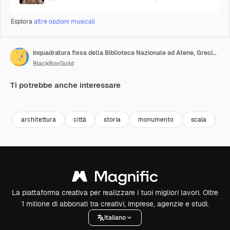
Esplora
altre opzioni musicali
Inquadratura fissa della Biblioteca Nazionale ad Atene, Grecia in una giornata nuvolosa
BlackBoxGuild
Ti potrebbe anche interessare
Premium
Premium
Premium
Premium
architettura
città
storia
monumento
scala
pa
La piattaforma creativa per realizzare i tuoi migliori lavori. Oltre
1 milione di abbonati tra creativi, imprese, agenzie e studi.
Italiano