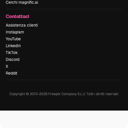
Cerchi magnific.ai
Contattaci
Assistenza clienti
Instagram
YouTube
LinkedIn
TikTok
Discord
X
Reddit
Copyright © 2010-
2026
Freepik Company S.L.U.
Tutti i diritti riservati
.