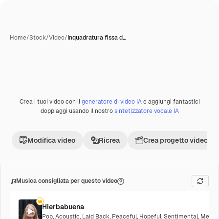
Home
/
Stock
/
Video
/
Inquadratura fissa d…
Crea i tuoi video con il
generatore di video IA
e aggiungi fantastici
Premium
doppiaggi usando il nostro
sintetizzatore vocale IA
Modifica video
Ricrea
Crea progetto video
Musica consigliata per questo video
Hierbabuena
Pop
,
Acoustic
,
Laid Back
,
Peaceful
,
Hopeful
,
Sentimental
,
Melanc