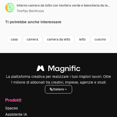
Interno camera da letto con testiera verde e biancheria da letto floreale
Towfiqu Barbhuiya
Ti potrebbe anche interessare
Premium
Premium
Premium
Premium
casa
camera
camera da letto
letto
cuscino
f
La piattaforma creativa per realizzare i tuoi migliori lavori. Oltre
1 milione di abbonati tra creativi, imprese, agenzie e studi.
Italiano
Prodotti
Spaces
Assistente IA