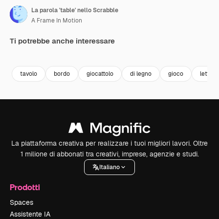
La parola 'table' nello Scrabble
A Frame In Motion
Ti potrebbe anche interessare
Premium
Premium
Premium
Premium
tavolo
bordo
giocattolo
di legno
gioco
lettere
La piattaforma creativa per realizzare i tuoi migliori lavori. Oltre
1 milione di abbonati tra creativi, imprese, agenzie e studi.
Italiano
Prodotti
Spaces
Assistente IA