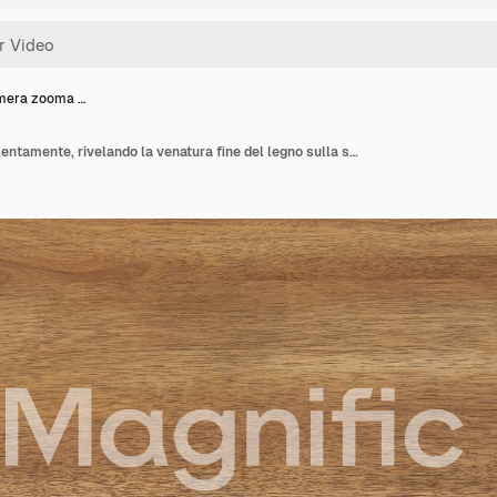
mera zooma …
La telecamera zooma lentamente, rivelando la venatura fine del legno sulla superficie del tavolo.