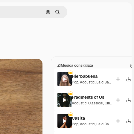
Cerca per immagine
Ricerca
Musica consigliata
Hierbabuena
Pop
,
Acoustic
,
Laid Back
,
Peaceful
,
H
Fragments of Us
Acoustic
,
Classical
,
Cinematic
,
Drama
Casita
Pop
,
Acoustic
,
Laid Back
,
Peaceful
,
H