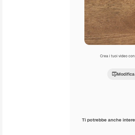
Crea i tuoi video con 
Modifica
Ti potrebbe anche inter
Premium
Premium