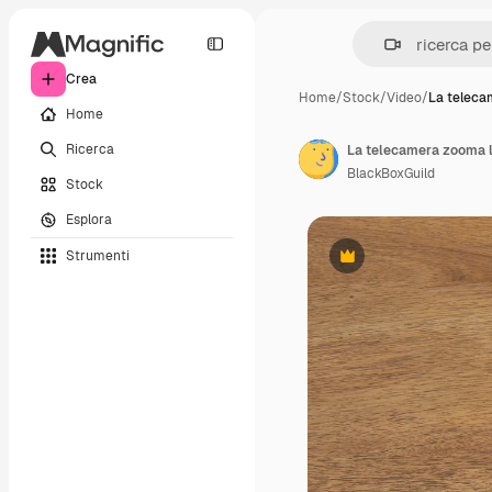
Crea
Home
/
Stock
/
Video
/
La teleca
Home
Ricerca
BlackBoxGuild
Stock
Esplora
Strumenti
Premium