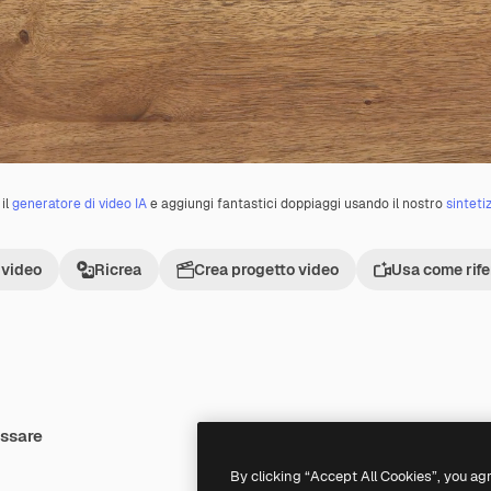
il
generatore di video IA
e aggiungi fantastici doppiaggi usando il nostro
sinteti
 video
Ricrea
Crea progetto video
Usa come rif
essare
Premium
Premium
Generato dall'IA
By clicking “Accept All Cookies”, you ag