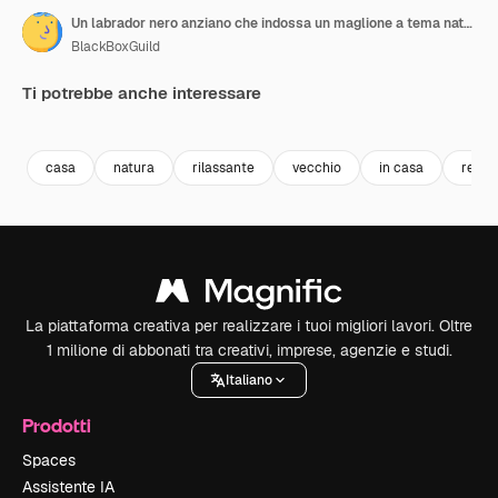
Un labrador nero anziano che indossa un maglione a tema natalizio, sdraiato a terra accanto a un albero di Natale decorato e regali.
BlackBoxGuild
Ti potrebbe anche interessare
Premium
Premium
Premium
Premium
casa
natura
rilassante
vecchio
in casa
relax
La piattaforma creativa per realizzare i tuoi migliori lavori. Oltre
1 milione di abbonati tra creativi, imprese, agenzie e studi.
Italiano
Prodotti
Spaces
Assistente IA