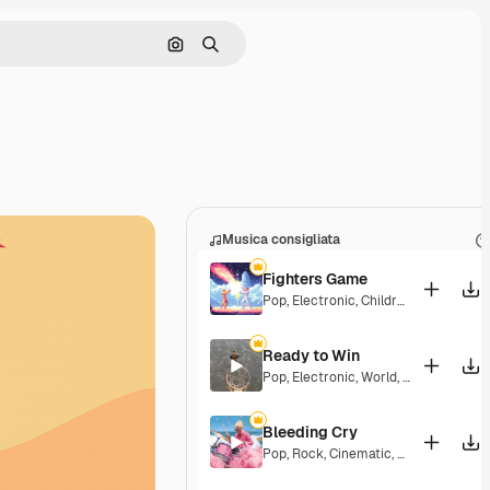
Cerca per immagine
Ricerca
Musica consigliata
Fighters Game
Pop
,
Electronic
,
Children
,
Synthwave
Ready to Win
Pop
,
Electronic
,
World
,
Epic
,
Groovy
,
E
Bleeding Cry
Pop
,
Rock
,
Cinematic
,
Epic
,
Dramatic