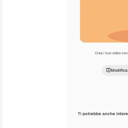
Crea i tuoi video con 
Modifica
Ti potrebbe anche inter
Premium
Premium