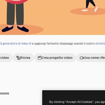
il
generatore di video IA
e aggiungi fantastici doppiaggi usando il nostro
sinteti
 video
Ricrea
Crea progetto video
Usa come rif
essare
Premium
Premium
By clicking “Accept All Cookies”, you ag