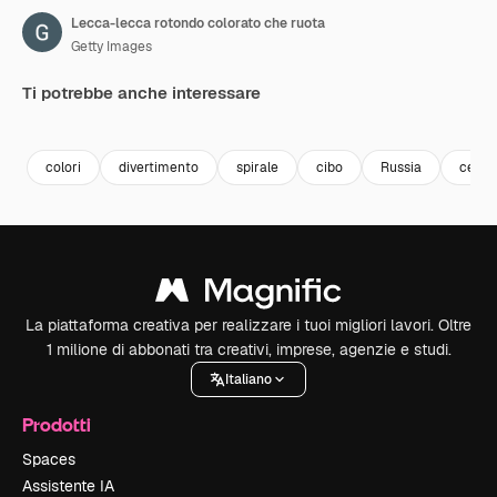
Lecca-lecca rotondo colorato che ruota
Getty Images
Ti potrebbe anche interessare
Premium
Premium
Premium
Premium
colori
divertimento
spirale
cibo
Russia
cerch
La piattaforma creativa per realizzare i tuoi migliori lavori. Oltre
1 milione di abbonati tra creativi, imprese, agenzie e studi.
Italiano
Prodotti
Spaces
Assistente IA