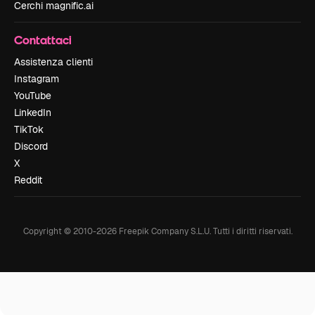
Cerchi magnific.ai
Contattaci
Assistenza clienti
Instagram
YouTube
LinkedIn
TikTok
Discord
X
Reddit
Copyright © 2010-
2026
Freepik Company S.L.U.
Tutti i diritti riservati
.