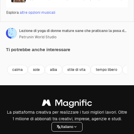
Esplora
altre opzioni musicali
Lezione di yoga di donne mature sane che praticano la posa del guerriero godendosi l'allenamento mattutino di esercizi di forma fisica in studio all'alba
Petrunin World Studio
Ti potrebbe anche interessare
Premium
Premium
Premium
Premium
calma
sole
alba
stile di vita
tempo libero
bell
La piattaforma creativa per realizzare i tuoi migliori lavori. Oltre
1 milione di abbonati tra creativi, imprese, agenzie e studi.
Italiano