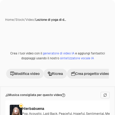
Home
/
Stock
/
Video
/
Lezione di yoga di d…
Crea i tuoi video con il
generatore di video IA
e aggiungi fantastici
Premium
doppiaggi usando il nostro
sintetizzatore vocale IA
Modifica video
Ricrea
Crea progetto video
Musica consigliata per questo video
Hierbabuena
Pop
,
Acoustic
,
Laid Back
,
Peaceful
,
Hopeful
,
Sentimental
,
Melanc