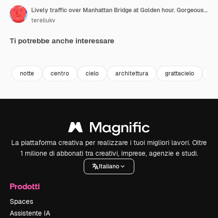
Lively traffic over Manhattan Bridge at Golden hour. Gorgeous skyscraper's silhouettes at backdrop of orange skies. Top view. Vertical video
tereliukv
Ti potrebbe anche interessare
Premium
Premium
Premium
Premium
notte
centro
cielo
architettura
grattacielo
co
La piattaforma creativa per realizzare i tuoi migliori lavori. Oltre
1 milione di abbonati tra creativi, imprese, agenzie e studi.
Italiano
Prodotti
Spaces
Assistente IA