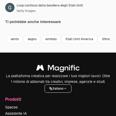
Loop continuo della bandiera degli Stati Uniti
Getty Images
Ti potrebbe anche interessare
Premium
Premium
Premium
Premium
Generato da
vento
segno
simbolo
Stati Uniti America
Sfondi
La piattaforma creativa per realizzare i tuoi migliori lavori. Oltre
1 milione di abbonati tra creativi, imprese, agenzie e studi.
Italiano
Prodotti
Spaces
Assistente IA