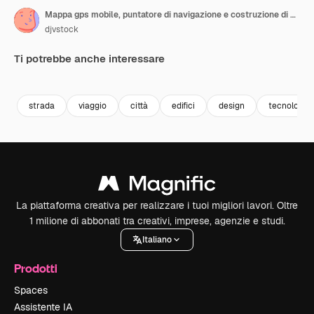
Mappa gps mobile, puntatore di navigazione e costruzione di città 3d
djvstock
Ti potrebbe anche interessare
Premium
Premium
Premium
Premium
strada
viaggio
città
edifici
design
tecnologia
La piattaforma creativa per realizzare i tuoi migliori lavori. Oltre
1 milione di abbonati tra creativi, imprese, agenzie e studi.
Italiano
Prodotti
Spaces
Assistente IA