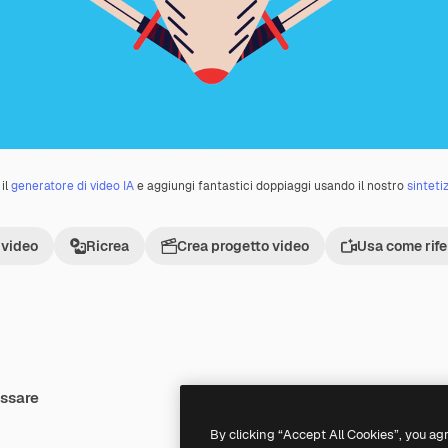
il
generatore di video IA
e aggiungi fantastici doppiaggi usando il nostro
sinteti
 video
Ricrea
Crea progetto video
Usa come rif
essare
Premium
Premium
By clicking “Accept All Cookies”, you ag