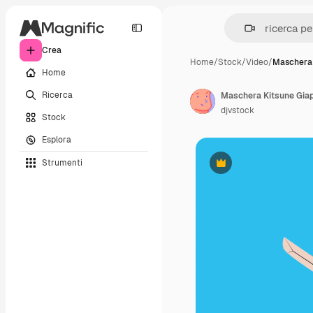
Crea
Home
/
Stock
/
Video
/
Maschera 
Home
Ricerca
Maschera Kitsune Gia
djvstock
Stock
Esplora
Strumenti
Premium