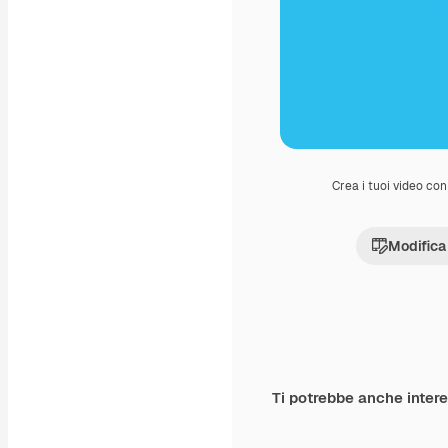
Crea i tuoi video con 
Modifica
Ti potrebbe anche inter
Premium
Premium