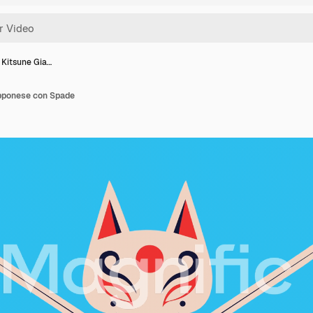
Kitsune Gia…
pponese con Spade