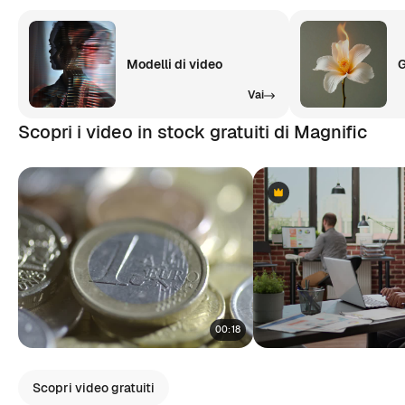
Modelli di video
G
Vai
Scopri i video in stock gratuiti di Magnific
Premium
Premium
00:18
Scopri video gratuiti