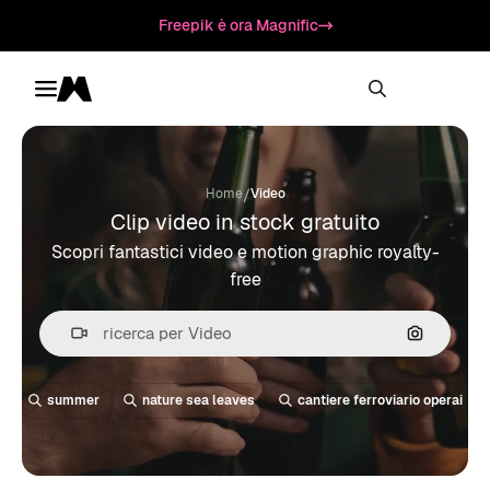
Freepik è ora Magnific
Toggle menu
Magnific
/
Home
Video
Clip video in stock gratuito
Scopri fantastici video e motion graphic royalty-
free
Cerca per
summer
nature sea leaves
cantiere ferroviario operai