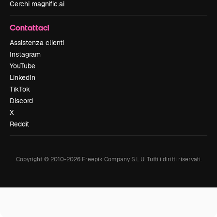
Cerchi magnific.ai
Contattaci
Assistenza clienti
Instagram
YouTube
LinkedIn
TikTok
Discord
X
Reddit
Copyright © 2010-
2026
Freepik Company S.L.U.
Tutti i diritti riservati
.