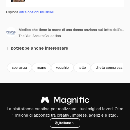
Esplora
altre opzioni musicali
Medico che tiene la mano di una donna anziana sul letto dell'ospedale che conforta un paziente anziano ricoverato in ospedale che si sta riprendendo da una malattia professionista medico al capezzale che dà incoraggiamento supporto sanitario
The Yuri Arcurs Collection
Ti potrebbe anche interessare
Premium
Premium
Premium
Premium
speranza
mano
vecchio
letto
di età compresa
La piattaforma creativa per realizzare i tuoi migliori lavori. Oltre
1 milione di abbonati tra creativi, imprese, agenzie e studi.
Italiano