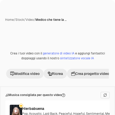
Home
/
Stock
/
Video
/
Medico che tiene la …
Crea i tuoi video con il
generatore di video IA
e aggiungi fantastici
Premium
doppiaggi usando il nostro
sintetizzatore vocale IA
Modifica video
Ricrea
Crea progetto video
Musica consigliata per questo video
Hierbabuena
Pop
,
Acoustic
,
Laid Back
,
Peaceful
,
Hopeful
,
Sentimental
,
Melanc