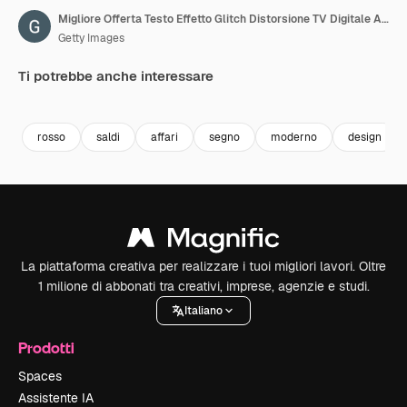
Migliore Offerta Testo Effetto Glitch Distorsione TV Digitale Animazione in Loop 4K
Getty Images
Ti potrebbe anche interessare
Premium
Premium
Premium
Premium
rosso
saldi
affari
segno
moderno
design
La piattaforma creativa per realizzare i tuoi migliori lavori. Oltre
1 milione di abbonati tra creativi, imprese, agenzie e studi.
Italiano
Prodotti
Spaces
Assistente IA