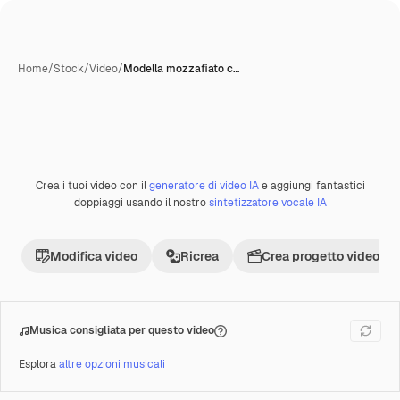
Home
/
Stock
/
Video
/
Modella mozzafiato c…
Creata con IA
Crea i tuoi video con il
generatore di video IA
e aggiungi fantastici
Premium
doppiaggi usando il nostro
sintetizzatore vocale IA
Modifica video
Ricrea
Crea progetto video
Musica consigliata per questo video
Esplora
altre opzioni musicali