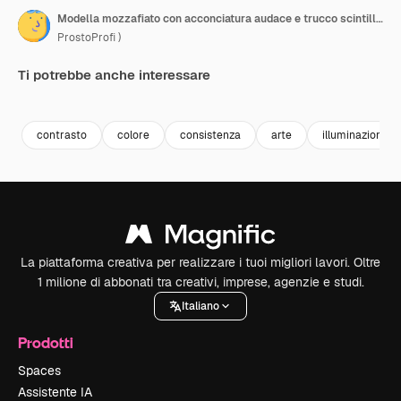
Modella mozzafiato con acconciatura audace e trucco scintillante che mostra una fusione unica di moda e arte in un sorprendente ambiente da studio.
ProstoProfi )
Ti potrebbe anche interessare
Premium
Premium
Generato dall'IA
Premium
Premium
Generato da
contrasto
colore
consistenza
arte
illuminazione
La piattaforma creativa per realizzare i tuoi migliori lavori. Oltre
1 milione di abbonati tra creativi, imprese, agenzie e studi.
Italiano
Prodotti
Spaces
Assistente IA