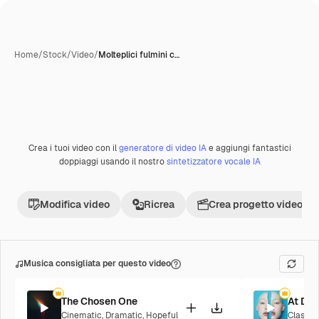
Home
/
Stock
/
Video
/
Molteplici fulmini c…
Creata con IA
Crea i tuoi video con il
generatore di video IA
e aggiungi fantastici
Premium
doppiaggi usando il nostro
sintetizzatore vocale IA
Modifica video
Ricrea
Crea progetto video
Musica consigliata per questo video
The Chosen One
At Da
Cinematic
,
Dramatic
,
Hopeful
Classic