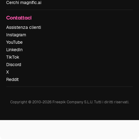
Cerchi magnific.ai
Contattaci
Assistenza clienti
Instagram
YouTube
LinkedIn
TikTok
Discord
X
Reddit
Copyright © 2010-
2026
Freepik Company S.L.U.
Tutti i diritti riservati
.