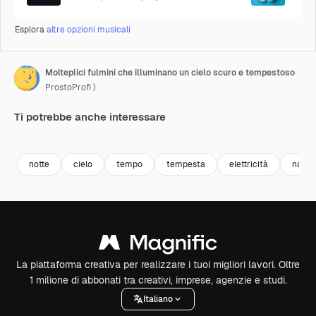
Esplora
altre opzioni musicali
Molteplici fulmini che illuminano un cielo scuro e tempestoso
ProstoProfi )
Ti potrebbe anche interessare
Premium
Premium
Premium
Premium
notte
cielo
tempo
tempesta
elettricità
natur
La piattaforma creativa per realizzare i tuoi migliori lavori. Oltre
1 milione di abbonati tra creativi, imprese, agenzie e studi.
Italiano