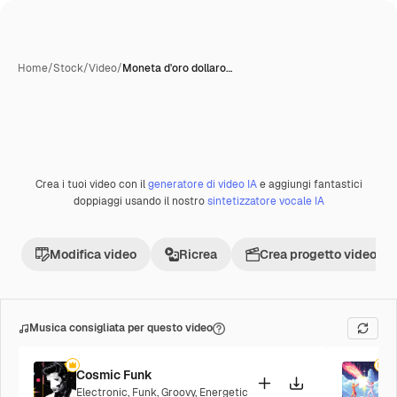
Home
/
Stock
/
Video
/
Moneta d'oro dollaro…
Crea i tuoi video con il
generatore di video IA
e aggiungi fantastici
Premium
doppiaggi usando il nostro
sintetizzatore vocale IA
Modifica video
Ricrea
Crea progetto video
Musica consigliata per questo video
Cosmic Funk
F
Electronic
,
Funk
,
Groovy
,
Energetic
P