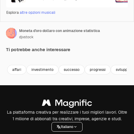
Esplora
altre opzioni musicali
Moneta d'oro dollaro con animazione statistica
djvstock
Ti potrebbe anche interessare
Premium
Premium
Premium
Premium
affari
investimento
successo
progressi
sviluppo
La piattaforma creativa per realizzare i tuoi migliori lavori. Oltre
1 milione di abbonati tra creativi, imprese, agenzie e studi.
Italiano