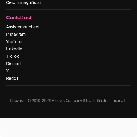
Cerchi magnific.ai
Contattaci
Assistenza clienti
Instagram
YouTube
LinkedIn
TikTok
Discord
X
Reddit
Copyright © 2010-
2026
Freepik Company S.L.U.
Tutti i diritti riservati
.