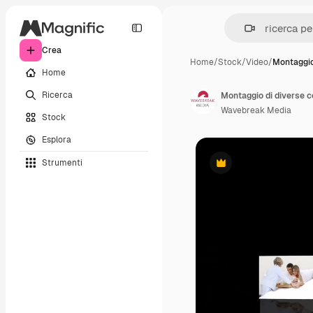
Crea
Home
/
Stock
/
Video
/
Montaggio
Home
Ricerca
Montaggio di diverse c
Wavebreak Media
Stock
Esplora
Strumenti
Premium