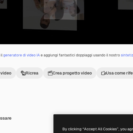
il
generatore di video IA
e aggiungi fantastici doppiaggi usando il nostro
sinteti
 video
Ricrea
Crea progetto video
Usa come rif
essare
Premium
Premium
By clicking “Accept All Cookies”, you ag