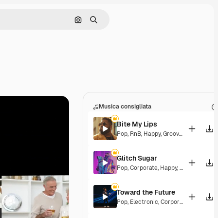
Cerca per immagine
Ricerca
Musica consigliata
Bite My Lips
Pop
,
RnB
,
Happy
,
Groovy
,
Soulful
,
Upb
Glitch Sugar
Pop
,
Corporate
,
Happy
,
Groovy
,
Upbea
Toward the Future
Pop
,
Electronic
,
Corporate
,
Happy
,
En