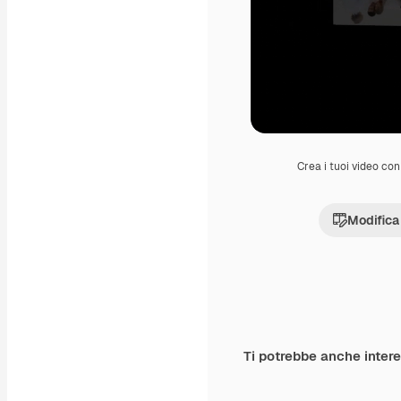
Crea i tuoi video con 
Modifica
Ti potrebbe anche inter
Premium
Premium