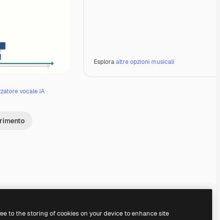
Esplora
altre opzioni musicali
zzatore vocale IA
erimento
Premium
Premium
Generato dall'IA
Premium
Premium
Generato dall'IA
ree to the storing of cookies on your device to enhance site