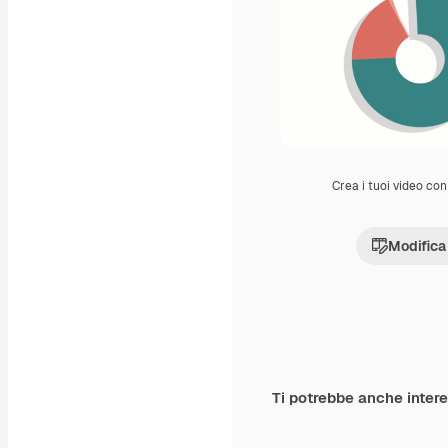
Crea i tuoi video con 
Modifica
Ti potrebbe anche inter
Premium
Premium