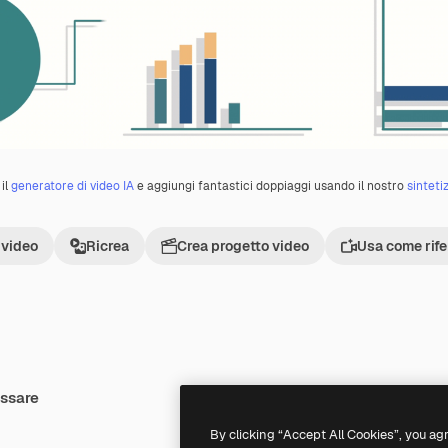
il
generatore di video IA
e aggiungi fantastici doppiaggi usando il nostro
sinteti
 video
Ricrea
Crea progetto video
Usa come rif
essare
Premium
Premium
Generato dall'IA
By clicking “Accept All Cookies”, you ag