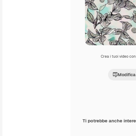
Crea i tuoi video con 
Modifica
Ti potrebbe anche inter
Premium
Premium
Generato dall'IA