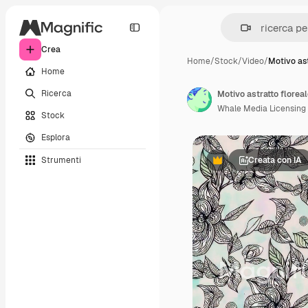
Crea
Home
/
Stock
/
Video
/
Motivo ast
Home
Ricerca
Motivo astratto floreal
Whale Media Licensing
Stock
Esplora
Strumenti
Creata con IA
Premium