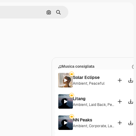
Cerca per immagine
Ricerca
Musica consigliata
Solar Eclipse
Ambient
,
Peaceful
Litang
Ambient
,
Laid Back
,
Peaceful
,
Hopef
NN Peaks
Ambient
,
Corporate
,
Laid Back
,
Peace