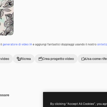
il
generatore di video IA
e aggiungi fantastici doppiaggi usando il nostro
sinteti
 video
Ricrea
Crea progetto video
Usa come rif
essare
Premium
Premium
Generato dall'IA
By clicking “Accept All Cookies”, you ag