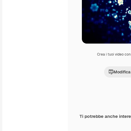
Crea i tuoi video con 
Modifica
Ti potrebbe anche inter
Premium
Premium