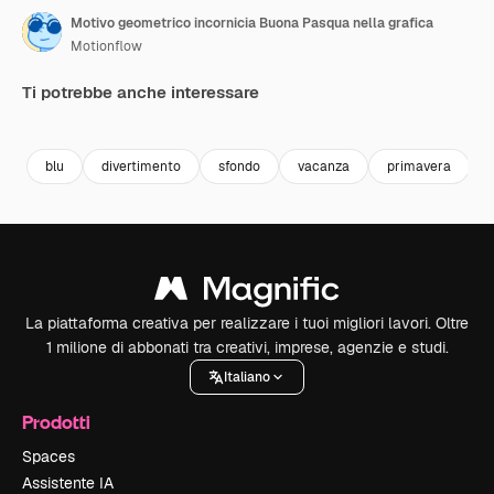
Motivo geometrico incornicia Buona Pasqua nella grafica
Motionflow
Ti potrebbe anche interessare
Premium
Premium
Premium
Premium
blu
divertimento
sfondo
vacanza
primavera
La piattaforma creativa per realizzare i tuoi migliori lavori. Oltre
1 milione di abbonati tra creativi, imprese, agenzie e studi.
Italiano
Prodotti
Spaces
Assistente IA