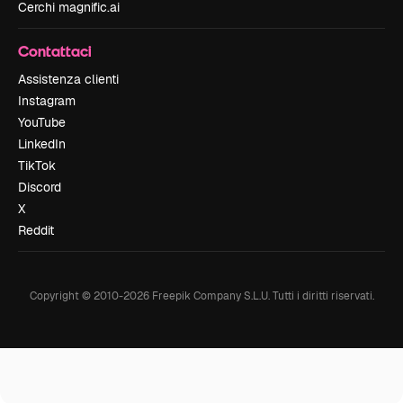
Cerchi magnific.ai
Contattaci
Assistenza clienti
Instagram
YouTube
LinkedIn
TikTok
Discord
X
Reddit
Copyright © 2010-
2026
Freepik Company S.L.U.
Tutti i diritti riservati
.