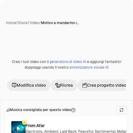
Home
/
Stock
/
Video
/
Motivo a mandarino i…
Crea i tuoi video con il
generatore di video IA
e aggiungi fantastici
Premium
doppiaggi usando il nostro
sintetizzatore vocale IA
Modifica video
Ricrea
Crea progetto video
Musica consigliata per questo video
From Afar
Electronic
,
Ambient
,
Laid Back
,
Peaceful
,
Sentimental
,
Melancho