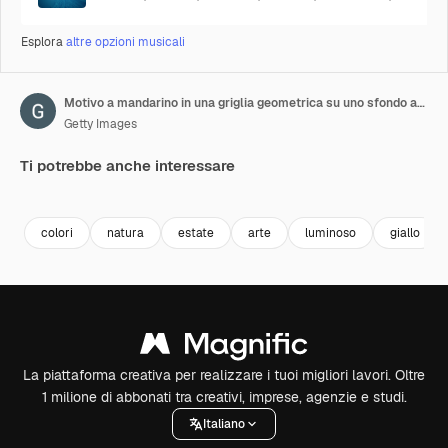
Esplora
altre opzioni musicali
Motivo a mandarino in una griglia geometrica su uno sfondo arancione. Semplice grafica in movimento in loop con animazione di frutta naturale.
Getty Images
Ti potrebbe anche interessare
Premium
Premium
Premium
Premium
colori
natura
estate
arte
luminoso
giallo
La piattaforma creativa per realizzare i tuoi migliori lavori. Oltre
1 milione di abbonati tra creativi, imprese, agenzie e studi.
Italiano