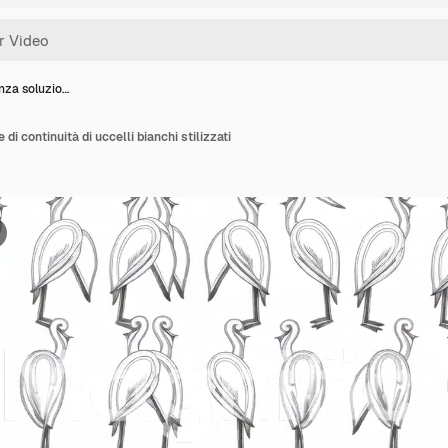
nza soluzio…
i continuità di uccelli bianchi stilizzati