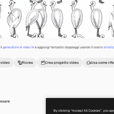
il
generatore di video IA
e aggiungi fantastici doppiaggi usando il nostro
sinteti
 video
Ricrea
Crea progetto video
Usa come rif
essare
Premium
Premium
By clicking “Accept All Cookies”, you ag