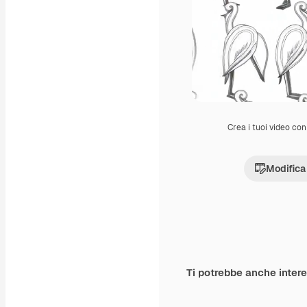
Crea i tuoi video con 
Modifica
Ti potrebbe anche inter
Premium
Premium
Generato dall'IA