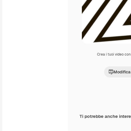
Crea i tuoi video con 
Modifica
Ti potrebbe anche inter
Premium
Premium