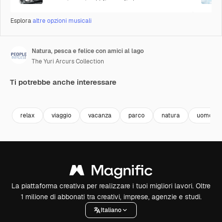
Esplora
altre opzioni musicali
Natura, pesca e felice con amici al lago
The Yuri Arcurs Collection
Ti potrebbe anche interessare
Premium
Premium
Premium
Premium
relax
viaggio
vacanza
parco
natura
uomo
La piattaforma creativa per realizzare i tuoi migliori lavori. Oltre
1 milione di abbonati tra creativi, imprese, agenzie e studi.
Italiano