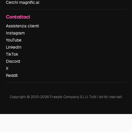
Cerchi magnific.ai
Contattaci
Assistenza clienti
Instagram
YouTube
LinkedIn
TikTok
Discord
X
Reddit
Copyright © 2010-
2026
Freepik Company S.L.U.
Tutti i diritti riservati
.