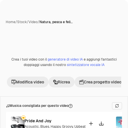
Home
/
Stock
/
Video
/
Natura, pesca e feli…
Crea i tuoi video con il
generatore di video IA
e aggiungi fantastici
Premium
doppiaggi usando il nostro
sintetizzatore vocale IA
Modifica video
Ricrea
Crea progetto video
Musica consigliata per questo video
Pride And Joy
Acoustic
,
Blues
,
Happy
,
Groovy
,
Upbeat